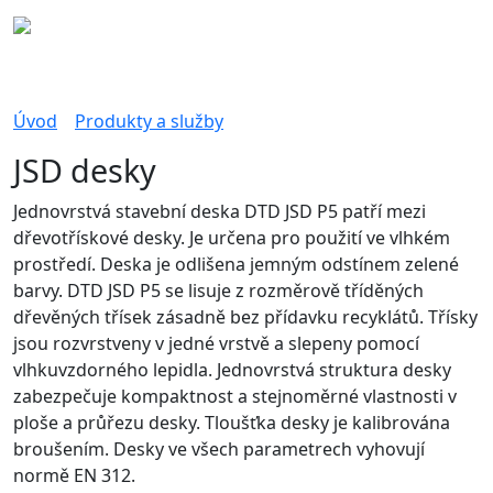
Úvod
Produkty a služby
JSD desky
Jednovrstvá stavební deska DTD JSD P5 patří mezi
dřevotřískové desky. Je určena pro použití ve vlhkém
prostředí. Deska je odlišena jemným odstínem zelené
barvy. DTD JSD P5 se lisuje z rozměrově tříděných
dřevěných třísek zásadně bez přídavku recyklátů. Třísky
jsou rozvrstveny v jedné vrstvě a slepeny pomocí
vlhkuvzdorného lepidla. Jednovrstvá struktura desky
zabezpečuje kompaktnost a stejnoměrné vlastnosti v
ploše a průřezu desky. Tloušťka desky je kalibrována
broušením. Desky ve všech parametrech vyhovují
normě EN 312.