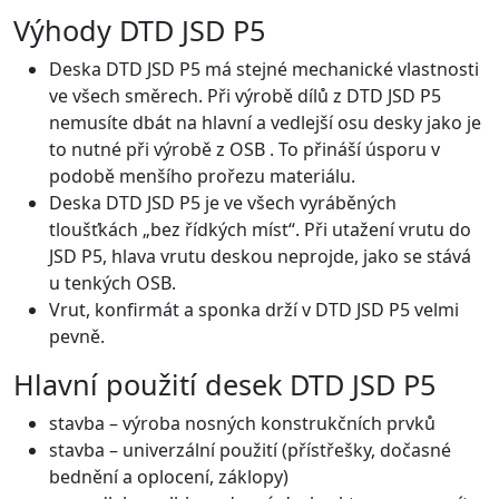
Výhody DTD JSD P5
Deska DTD JSD P5 má stejné mechanické vlastnosti
ve všech směrech. Při výrobě dílů z DTD JSD P5
nemusíte dbát na hlavní a vedlejší osu desky jako je
to nutné při výrobě z OSB . To přináší úsporu v
podobě menšího prořezu materiálu.
Deska DTD JSD P5 je ve všech vyráběných
tloušťkách „bez řídkých míst“. Při utažení vrutu do
JSD P5, hlava vrutu deskou neprojde, jako se stává
u tenkých OSB.
Vrut, konfirmát a sponka drží v DTD JSD P5 velmi
pevně.
Hlavní použití desek DTD JSD P5
stavba – výroba nosných konstrukčních prvků
stavba – univerzální použití (přístřešky, dočasné
bednění a oplocení, záklopy)