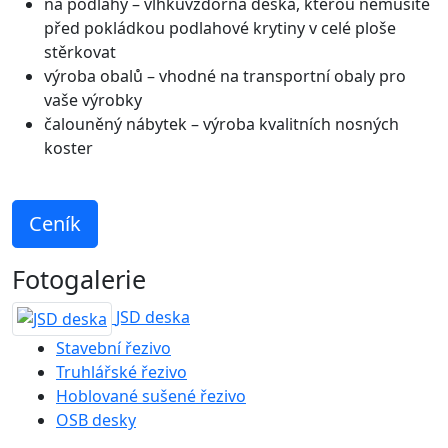
na podlahy – vlhkuvzdorná deska, kterou nemusíte
před pokládkou podlahové krytiny v celé ploše
stěrkovat
výroba obalů – vhodné na transportní obaly pro
vaše výrobky
čalouněný nábytek – výroba kvalitních nosných
koster
Ceník
Fotogalerie
JSD deska
Stavební řezivo
Truhlářské řezivo
Hoblované sušené řezivo
OSB desky