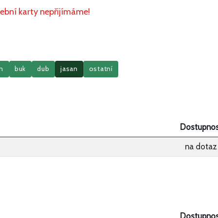
ební karty nepřijímáme!
n
buk
dub
jasan
ostatní
Dostupnos
na dotaz
Dostupnos